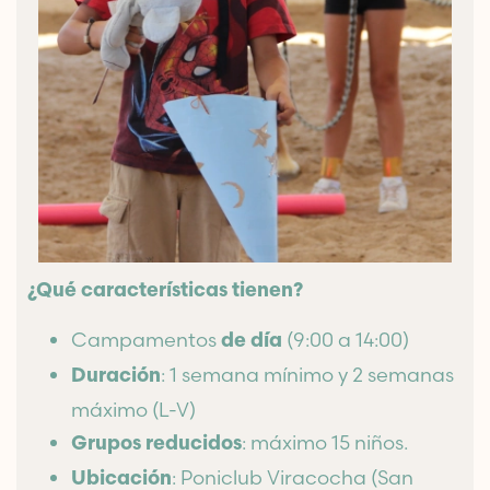
¿Qué características tienen?
Campamentos
(9:00 a 14:00)
de día
: 1 semana mínimo y 2 semanas
Duración
máximo (L-V)
: máximo 15 niños.
Grupos reducidos
: Poniclub Viracocha (San
Ubicación