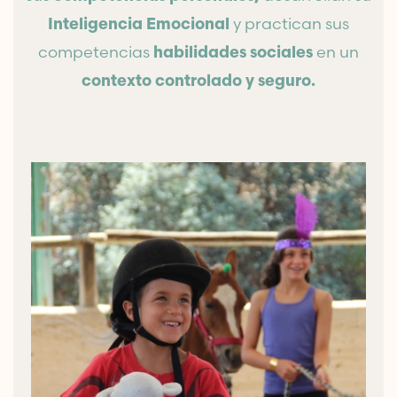
y practican sus
Inteligencia Emocional
competencias
en un
habilidades sociales
contexto controlado y seguro.