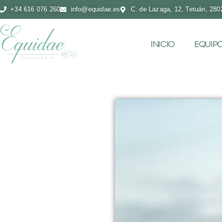
+34 616 076 260
info@equidae.es
C. de Lazaga, 12, Tetuán, 280
INICIO
EQUIP