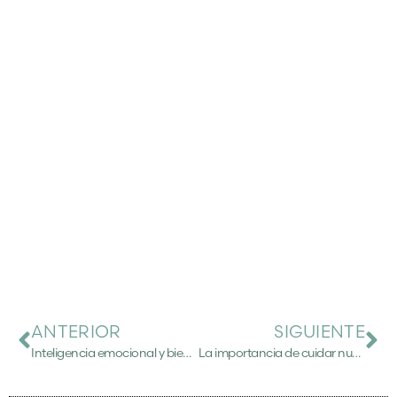
ANTERIOR
SIGUIENTE
Inteligencia emocional y bienestar en adolescentes: una herramienta clave para el desarrollo saludable
La importancia de cuidar nuestra salud emocional a lo largo de la vida