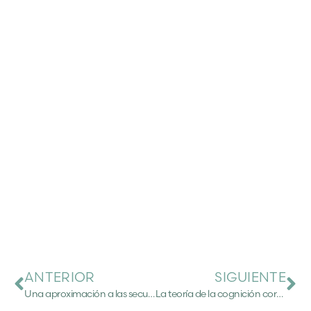
ANTERIOR
SIGUIENTE
Una aproximación a las secuelas del trauma desde la psicobiología
La teoría de la cognición corpórea o cómo nuestro cerebro aprende a través del cuerpo.