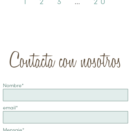
1
2
3
…
20
Contacta con nosotros
Nombre
*
email
*
Mensaje
*