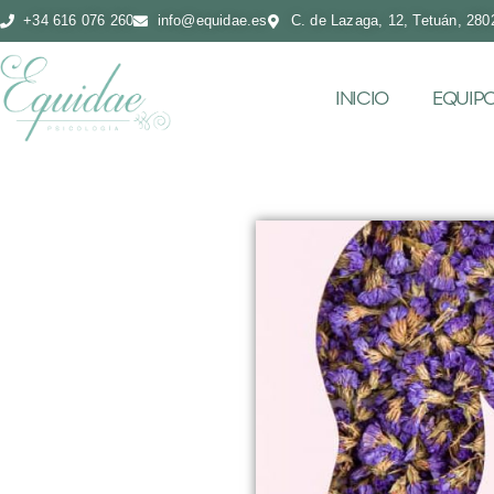
+34 616 076 260
info@equidae.es
C. de Lazaga, 12, Tetuán, 280
INICIO
EQUIP