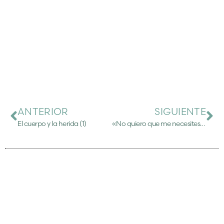
ANTERIOR
SIGUIENTE
El cuerpo y la herida (1)
«No quiero que me necesites, quiero que me quieras»