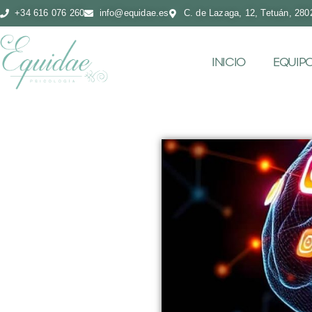
+34 616 076 260
info@equidae.es
C. de Lazaga, 12, Tetuán, 280
INICIO
EQUIP